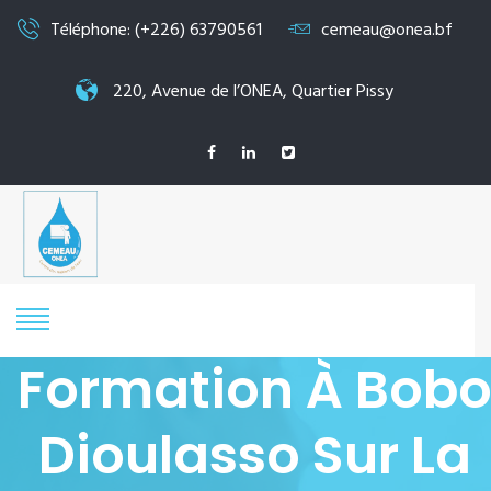
Téléphone: (+226) 63790561
cemeau@onea.bf
220, Avenue de l’ONEA, Quartier Pissy
Formation À Bob
Dioulasso Sur La