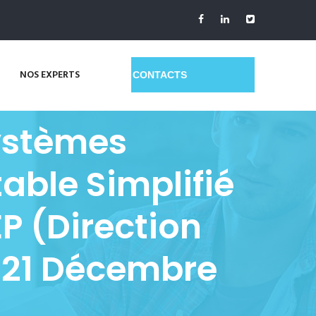
NOS EXPERTS
GET A QUOTE
ystèmes
able Simplifié
P (Direction
u 21 Décembre
u