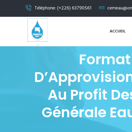
Téléphone: (+226) 63790561
cemeau@on
ACCUEIL
Format
D’Approvision
Au Profit D
Générale Eau