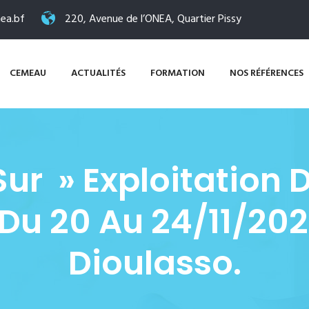
ea.bf
220, Avenue de l’ONEA, Quartier Pissy
CEMEAU
ACTUALITÉS
FORMATION
NOS RÉFÉRENCES
ur » Exploitation 
 Du 20 Au 24/11/20
Dioulasso.