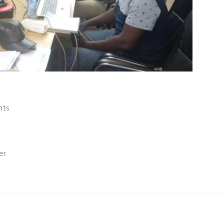
nts
er