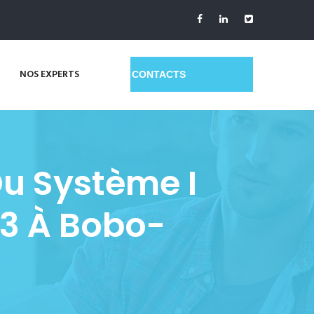
NOS EXPERTS
GET A QUOTE
Du Système I
23 À Bobo-