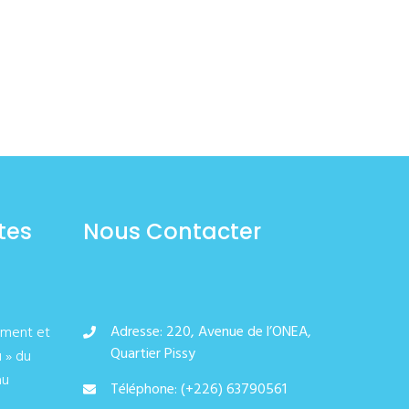
tes
Nous Contacter
Adresse: 220, Avenue de l’ONEA,
ement et
Quartier Pissy
u » du
au
Téléphone: (+226) 63790561