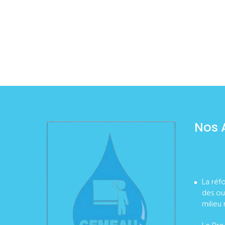
Nos 
La réf
des ou
milieu 