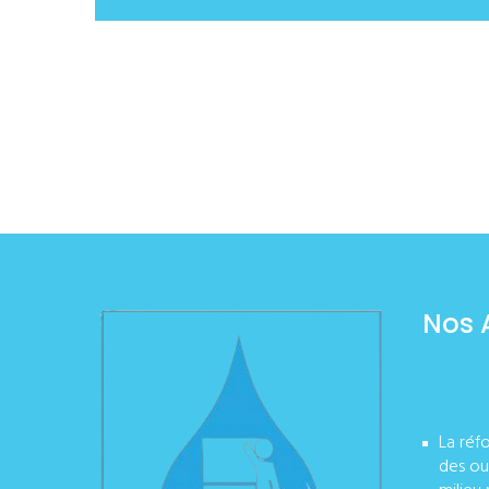
Nos 
La réf
des ou