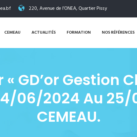
ea.bf
220, Avenue de l’ONEA, Quartier Pissy
CEMEAU
ACTUALITÉS
FORMATION
NOS RÉFÉRENCES
« GD’or Gestion Cl
24/06/2024 Au 25/
CEMEAU.