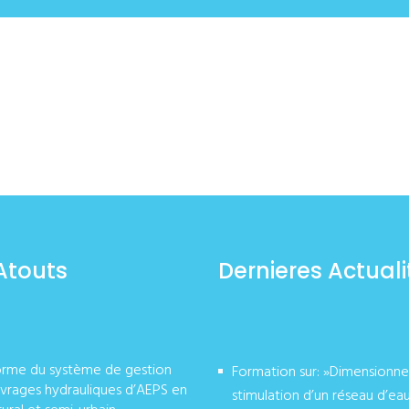
Atouts
Dernieres Actuali
orme du système de gestion
Formation sur: »Dimensionn
vrages hydrauliques d’AEPS en
stimulation d’un réseau d’ea