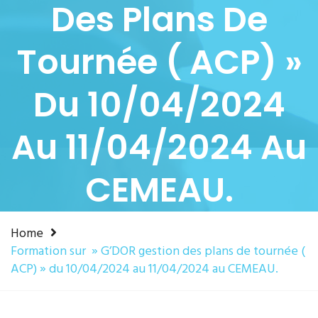
Des Plans De
Tournée ( ACP) »
Du 10/04/2024
Au 11/04/2024 Au
CEMEAU.
Home
Formation sur » G’DOR gestion des plans de tournée (
ACP) » du 10/04/2024 au 11/04/2024 au CEMEAU.