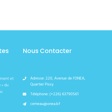
tes
Nous Contacter
Adresse: 220, Avenue de l’ONEA,
ement et
Quartier Pissy
u » du
au
Téléphone: (+226) 63790561
cemeau@onea.bf