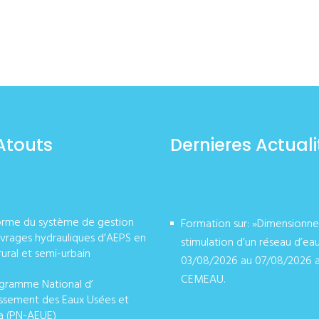
Atouts
Dernieres Actuali
orme du système de gestion
Formation sur: »Dimensionn
vrages hydrauliques d’AEPS en
stimulation d’un réseau d’ea
rural et semi-urbain
03/08/2026 au 07/08/2026 
CEMEAU.
gramme National d’
issement des Eaux Usées et
août 02, 2026
a (PN-AEUE)