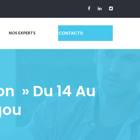
NOS EXPERTS
GET A QUOTE
on » Du 14 Au
gou