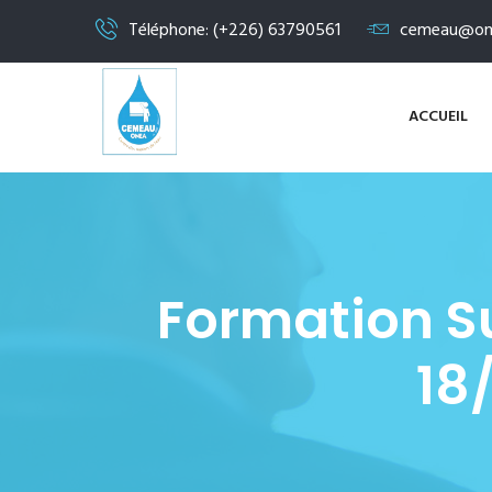
Téléphone: (+226) 63790561
cemeau@on
ACCUEIL
Formation Su
18