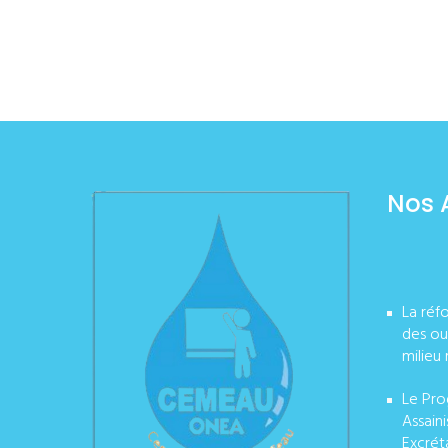
Nos 
La réf
des ou
milieu 
Le Pro
Assain
Excrét