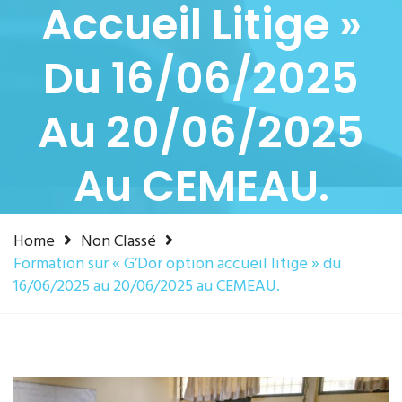
Accueil Litige »
Du 16/06/2025
Au 20/06/2025
Au CEMEAU.
Home
Non Classé
Formation sur « G’Dor option accueil litige » du
16/06/2025 au 20/06/2025 au CEMEAU.