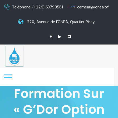
Téléphone: (+226) 63790561
cemeau@onea.bf
220, Avenue de l’ONEA, Quartier Pissy
Formation Sur
« G’Dor Option