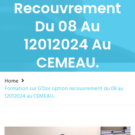
Recouvrement
Du 08 Au
12012024 Au
CEMEAU.
Home
Formation sur G’Dor option recouvrement du 08 au
12012024 au CEMEAU.