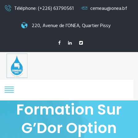
Téléphone: (+226) 63790561
cemeau@onea.bf
220, Avenue de l’ONEA, Quartier Pissy
Formation Sur
G’Dor Option