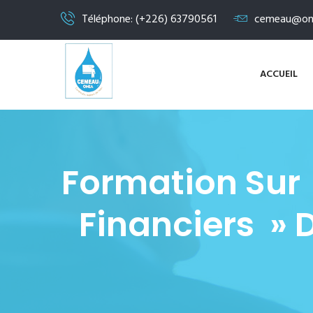
Téléphone: (+226) 63790561
cemeau@on
ACCUEIL
Formation Sur 
Financiers »