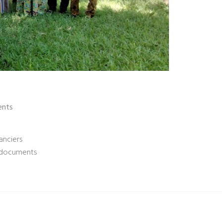
ents
anciers
s documents