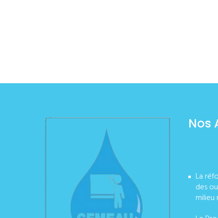
Nos 
La réf
des ou
milieu 