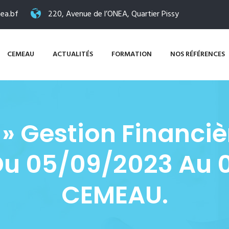
ea.bf
220, Avenue de l’ONEA, Quartier Pissy
CEMEAU
ACTUALITÉS
FORMATION
NOS RÉFÉRENCES
» Gestion Financiè
 Du 05/09/2023 Au 
CEMEAU.