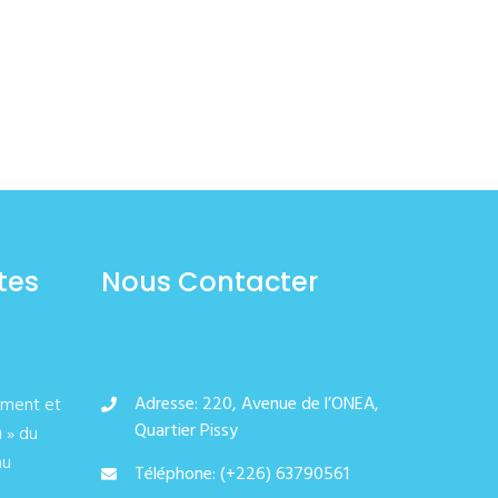
tes
Nous Contacter
Adresse: 220, Avenue de l’ONEA,
ement et
Quartier Pissy
u » du
au
Téléphone: (+226) 63790561