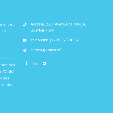
Adresse: 220, Avenue de l’ONEA,
ement et
Quartier Pissy
u » du
au
Téléphone: (+226) 63790561
cemeau@onea.bf
entre des
de l’ONEA
on des
s métiers