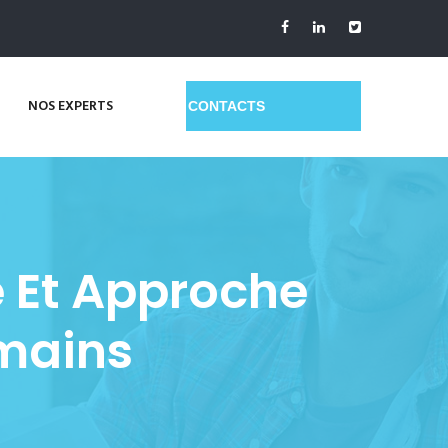
NOS EXPERTS
GET A QUOTE
e Et Approche
umains