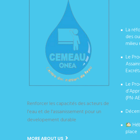
La réf
des ou
milieu 
Le Pro
Assain
Excrét
Le Pro
d’Appr
(PN-AE
Renforcer les capacités des acteurs de
Décent
l'eau et de l'assainissement pour un
developement durable
Héb
place
MORE ABOUT US