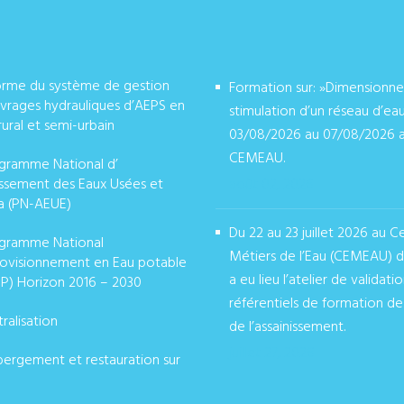
orme du système de gestion
Formation sur: »Dimensionn
vrages hydrauliques d’AEPS en
stimulation d’un réseau d’ea
rural et semi-urbain
03/08/2026 au 07/08/2026 
CEMEAU.
gramme National d’
issement des Eaux Usées et
août 02, 2026
a (PN-AEUE)
Du 22 au 23 juillet 2026 au C
gramme National
Métiers de l’Eau (CEMEAU) 
ovisionnement en Eau potable
a eu lieu l’atelier de validati
P) Horizon 2016 – 2030
référentiels de formation de
ralisation
de l’assainissement.
juillet 27, 2026
ergement et restauration sur