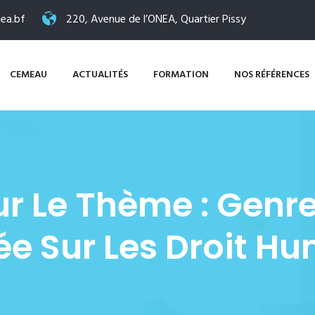
ea.bf
220, Avenue de l’ONEA, Quartier Pissy
CEMEAU
ACTUALITÉS
FORMATION
NOS RÉFÉRENCES
r Le Thème : Genr
e Sur Les Droit H