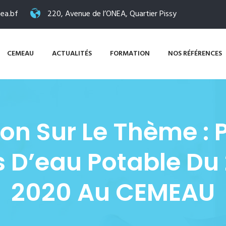
ea.bf
220, Avenue de l’ONEA, Quartier Pissy
CEMEAU
ACTUALITÉS
FORMATION
NOS RÉFÉRENCES
on Sur Le Thème : 
 D’eau Potable Du
2020 Au CEMEAU