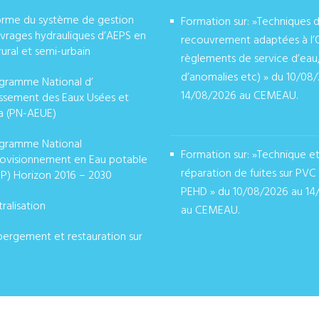
orme du système de gestion
Formation sur: »Techniques 
vrages hydrauliques d’AEPS en
recouvrement adaptées à l’
rural et semi-urbain
règlements de service d’eau
d’anomalies etc) » du 10/08
gramme National d’
14/08/2026 au CEMEAU.
issement des Eaux Usées et
a (PN-AEUE)
août 07, 2026
gramme National
Formation sur: »Technique e
ovisionnement en Eau potable
réparation de fuites sur PVC
P) Horizon 2016 – 2030
PEHD » du 10/08/2026 au 14
ralisation
au CEMEAU.
août 07, 2026
ergement et restauration sur