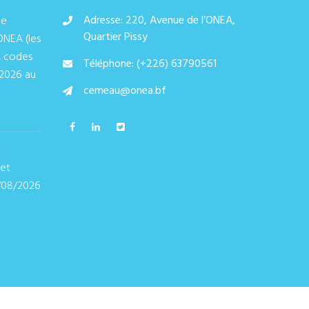
Adresse: 220, Avenue de l’ONEA,
de
Quartier Pissy
ONEA (les
, codes
Téléphone: (+226) 63790561
/2026 au
cemeau@onea.bf
t
 et
/08/2026