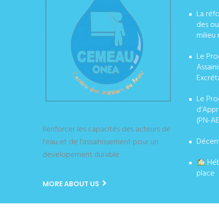
La réf
des ou
milieu 
Le Pro
Assain
Excrét
Le Pro
d’Appr
(PN-AE
Renforcer les capacités des acteurs de
Décent
l'eau et de l'assainissement pour un
developement durable
Héb
place
MORE ABOUT US