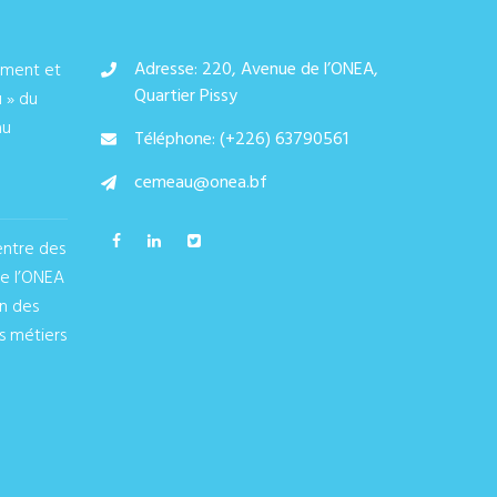
Adresse: 220, Avenue de l’ONEA,
ement et
Quartier Pissy
u » du
au
Téléphone: (+226) 63790561
cemeau@onea.bf
entre des
de l’ONEA
on des
s métiers