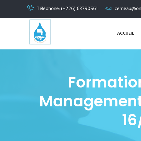
Téléphone: (+226) 63790561
cemeau@on
ACCUEIL
Formatio
Management D
16