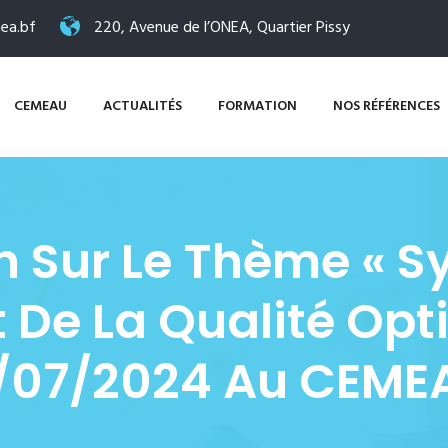
ea.bf
220, Avenue de l’ONEA, Quartier Pissy
CEMEAU
ACTUALITÉS
FORMATION
NOS RÉFÉRENCES
n Sur Le Thème « S
e La Qualité Opti
/07/2024 Au CEME