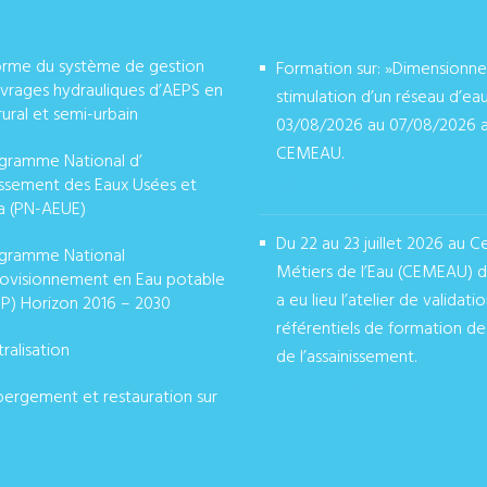
orme du système de gestion
Formation sur: »Dimensionn
vrages hydrauliques d’AEPS en
stimulation d’un réseau d’ea
rural et semi-urbain
03/08/2026 au 07/08/2026 
CEMEAU.
gramme National d’
issement des Eaux Usées et
août 02, 2026
a (PN-AEUE)
Du 22 au 23 juillet 2026 au C
gramme National
Métiers de l’Eau (CEMEAU) 
ovisionnement en Eau potable
a eu lieu l’atelier de validati
P) Horizon 2016 – 2030
référentiels de formation de
ralisation
de l’assainissement.
juillet 27, 2026
ergement et restauration sur