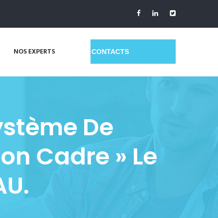
NOS EXPERTS
GET A QUOTE
ystème De
on Cadre » Le
AU.