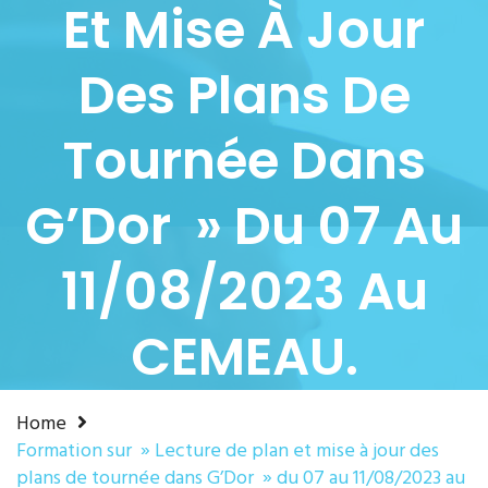
Et Mise À Jour
Des Plans De
Tournée Dans
G’Dor » Du 07 Au
11/08/2023 Au
CEMEAU.
Home
Formation sur » Lecture de plan et mise à jour des
plans de tournée dans G’Dor » du 07 au 11/08/2023 au