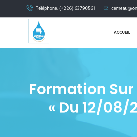
Téléphone: (+226) 63790561
cemeau@on
ACCUEIL
Formation Sur
« Du 12/08/