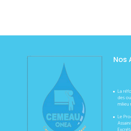
Nos 
La réf
des ou
milieu 
Le Pro
Assain
Excrét