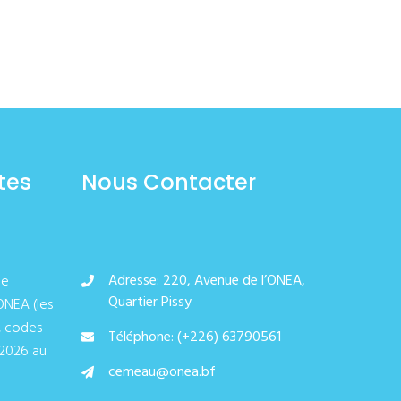
tes
Nous Contacter
Adresse: 220, Avenue de l’ONEA,
de
Quartier Pissy
ONEA (les
, codes
Téléphone: (+226) 63790561
/2026 au
cemeau@onea.bf