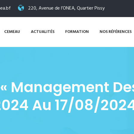
ea.bf
220, Avenue de l’ONEA, Quartier Pissy
CEMEAU
ACTUALITÉS
FORMATION
NOS RÉFÉRENCES
 « Management Des
2024 Au 17/08/20