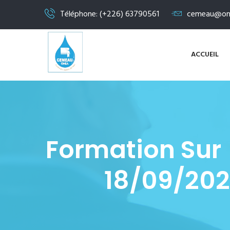
Téléphone: (+226) 63790561
cemeau@on
ACCUEIL
Formation Sur 
18/09/202