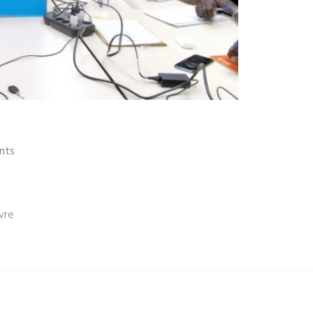
nts
vre