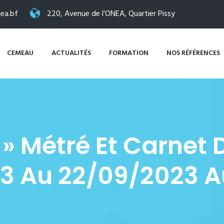
ea.bf
220, Avenue de l’ONEA, Quartier Pissy
CEMEAU
ACTUALITÉS
FORMATION
NOS RÉFÉRENCES
» Métré Et Carnet
3 Au 22/09/2023 