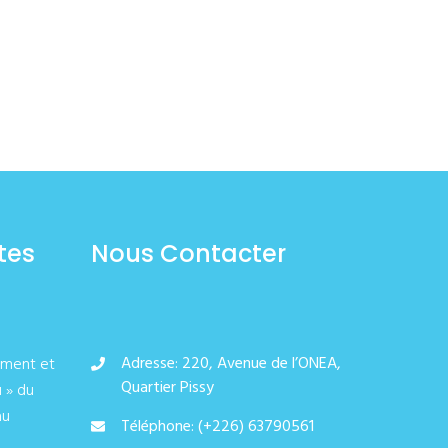
tes
Nous Contacter
Adresse: 220, Avenue de l’ONEA,
ement et
Quartier Pissy
u » du
au
Téléphone: (+226) 63790561