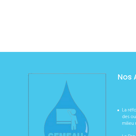
Nos 
La réf
des ou
milieu 