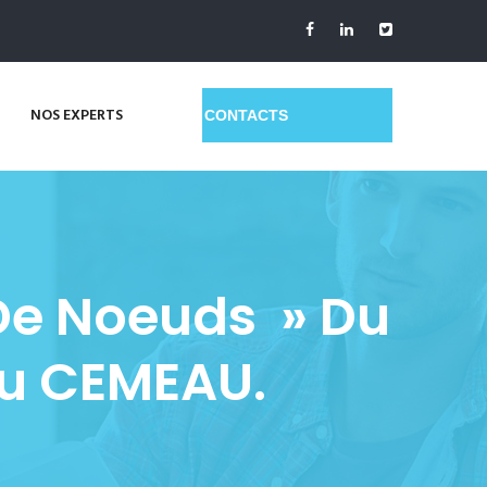
NOS EXPERTS
GET A QUOTE
 De Noeuds » Du
Au CEMEAU.