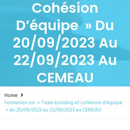
Cohésion
D’équipe » Du
20/09/2023 Au
22/09/2023 Au
CEMEAU
Home
Formation sur » Team building et cohésion d’équipe
» du 20/09/2023 au 22/09/2023 au CEMEAU