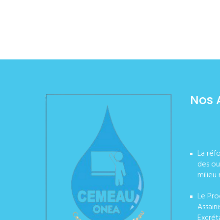
Nos 
La réf
des ou
milieu 
Le Pro
Assain
Excrét