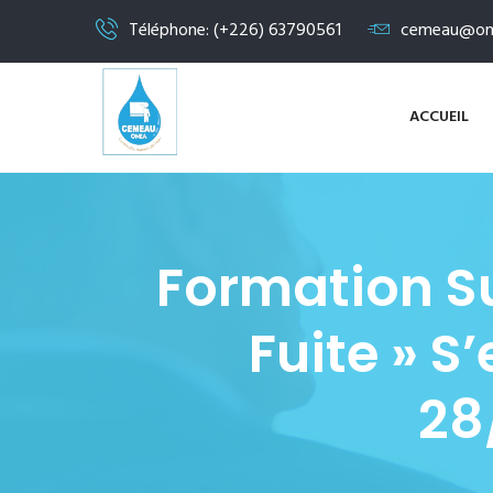
Téléphone: (+226) 63790561
cemeau@on
ACCUEIL
Formation S
Fuite » 
28