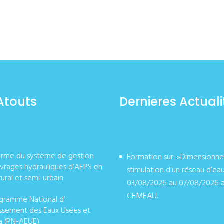
Atouts
Dernieres Actuali
orme du système de gestion
Formation sur: »Dimensionn
vrages hydrauliques d’AEPS en
stimulation d’un réseau d’ea
rural et semi-urbain
03/08/2026 au 07/08/2026 
CEMEAU.
gramme National d’
issement des Eaux Usées et
août 02, 2026
a (PN-AEUE)