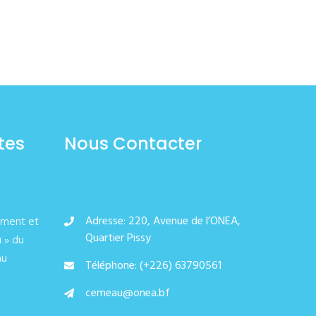
tes
Nous Contacter
Adresse: 220, Avenue de l’ONEA,
ement et
Quartier Pissy
u » du
au
Téléphone: (+226) 63790561
cemeau@onea.bf