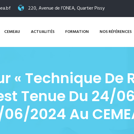
ea.bf
220, Avenue de l’ONEA, Quartier Pissy
CEMEAU
ACTUALITÉS
FORMATION
NOS RÉFÉRENCES
ur « Technique De 
S’est Tenue Du 24/0
/06/2024 Au CEME