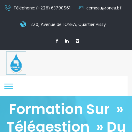
Téléphone: (+226) 63790561
cemeau@onea.bf
220, Avenue de l’ONEA, Quartier Pissy
Formation Sur »
Télégestion » Du