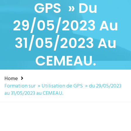
GPS » Du
29/05/2023 Au
31/05/2023 Au
CEMEAU.
Home
Formation sur » Utilisation de GPS » du 29/05/2023
au 31/05/2023 au CEMEAU.