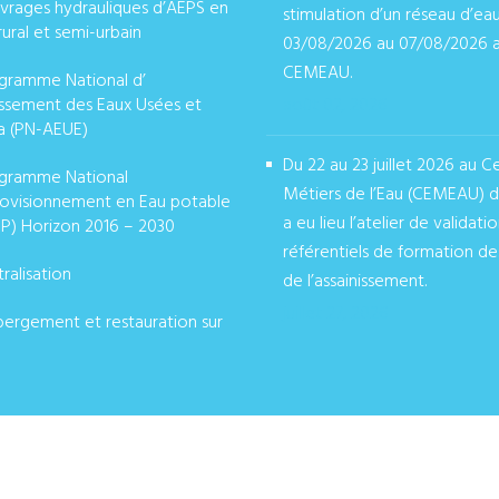
vrages hydrauliques d’AEPS en
stimulation d’un réseau d’ea
rural et semi-urbain
03/08/2026 au 07/08/2026 
CEMEAU.
gramme National d’
issement des Eaux Usées et
août 02, 2026
a (PN-AEUE)
Du 22 au 23 juillet 2026 au C
gramme National
Métiers de l’Eau (CEMEAU) 
ovisionnement en Eau potable
a eu lieu l’atelier de validati
P) Horizon 2016 – 2030
référentiels de formation de
ralisation
de l’assainissement.
juillet 27, 2026
ergement et restauration sur