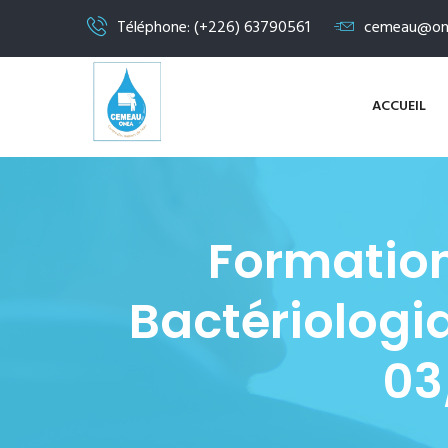
Téléphone: (+226) 63790561
cemeau@on
ACCUEIL
Formation
Bactériologi
03