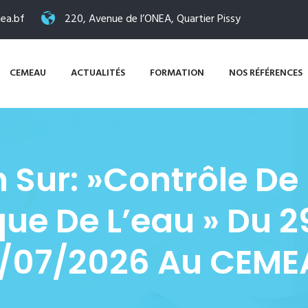
ea.bf
220, Avenue de l’ONEA, Quartier Pissy
CEMEAU
ACTUALITÉS
FORMATION
NOS RÉFÉRENCES
 Sur: »Contrôle De 
que De L’eau » Du 
/07/2026 Au CEME