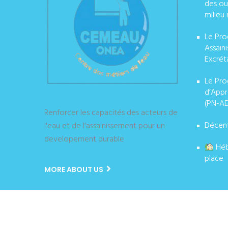
des ou
milieu 
Le Pro
Assain
Excrét
Le Pro
d’Appr
(PN-AE
Renforcer les capacités des acteurs de
Décent
l'eau et de l'assainissement pour un
developement durable
Héb
place
MORE ABOUT US
Copyright © ONEA CEMEAU 2024