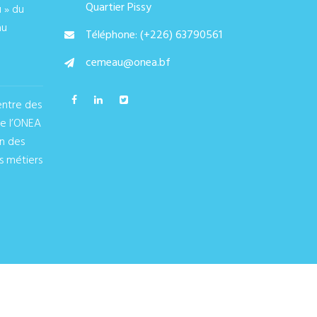
Quartier Pissy
u » du
au
Téléphone: (+226) 63790561
cemeau@onea.bf
entre des
de l’ONEA
on des
s métiers