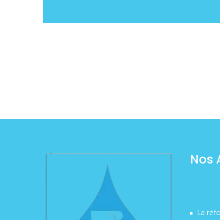
Nos 
La réf