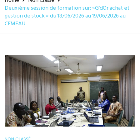
Home
Non Classé
Deuxième session de formation sur: »G’dOr achat et
gestion de stock » du 18/06/2026 au 19/06/2026 au
CEMEAU.
NON CLASSÉ