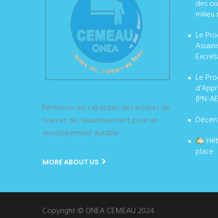
des ou
milieu 
Le Pro
Assain
Excrét
Le Pro
d’Appr
(PN-AE
Renforcer les capacités des acteurs de
Décent
l'eau et de l'assainissement pour un
developement durable
Héb
place
MORE ABOUT US
Copyright © ONEA CEMEAU 2024