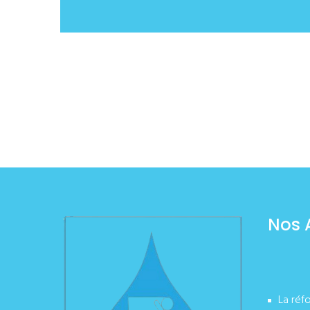
Nos 
La réf