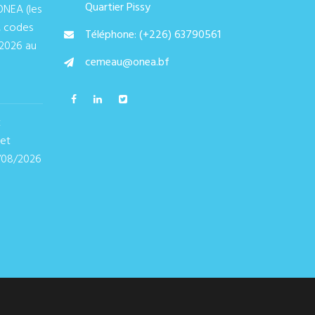
Quartier Pissy
ONEA (les
, codes
Téléphone: (+226) 63790561
/2026 au
cemeau@onea.bf
t
 et
/08/2026