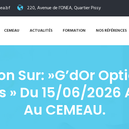
ea.bf
220, Avenue de l’ONEA, Quartier Pissy
CEMEAU
ACTUALITÉS
FORMATION
NOS RÉFÉRENCES
n Sur: »G’dOr Opt
 » Du 15/06/2026 
Au CEMEAU.