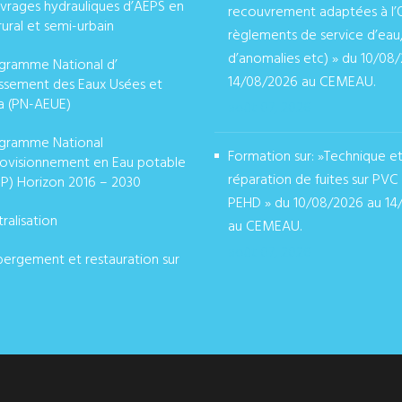
vrages hydrauliques d’AEPS en
recouvrement adaptées à l’
rural et semi-urbain
règlements de service d’eau
d’anomalies etc) » du 10/08
gramme National d’
14/08/2026 au CEMEAU.
issement des Eaux Usées et
a (PN-AEUE)
août 07, 2026
gramme National
Formation sur: »Technique e
ovisionnement en Eau potable
réparation de fuites sur PVC
P) Horizon 2016 – 2030
PEHD » du 10/08/2026 au 14
ralisation
au CEMEAU.
août 07, 2026
ergement et restauration sur