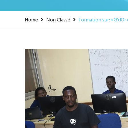
Home
Non Classé
Formation sur: »G’dOr