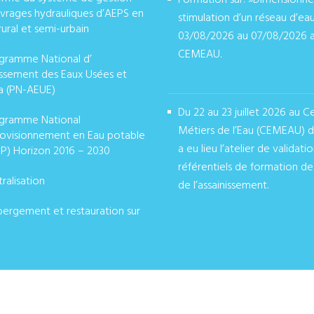
Formation sur: »Dimensionn
vrages hydrauliques d’AEPS en
stimulation d’un réseau d’ea
rural et semi-urbain
03/08/2026 au 07/08/2026 
CEMEAU.
gramme National d’
issement des Eaux Usées et
août 02, 2026
a (PN-AEUE)
Du 22 au 23 juillet 2026 au C
gramme National
Métiers de l’Eau (CEMEAU) 
ovisionnement en Eau potable
a eu lieu l’atelier de validati
P) Horizon 2016 – 2030
référentiels de formation de
ralisation
de l’assainissement.
juillet 27, 2026
ergement et restauration sur