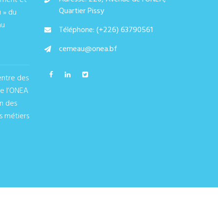
ement et
Quartier Pissy
u » du
au
Téléphone: (+226) 63790561
cemeau@onea.bf
entre des
de l’ONEA
on des
s métiers