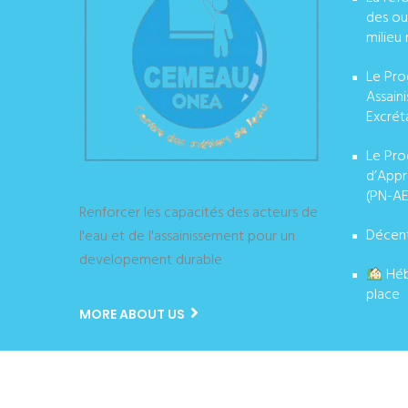
des ou
milieu 
Le Pro
Assain
Excrét
Le Pro
d’Appr
(PN-AE
Renforcer les capacités des acteurs de
Décent
l'eau et de l'assainissement pour un
developement durable
Héb
place
MORE ABOUT US
Copyright © ONEA CEMEAU 2024