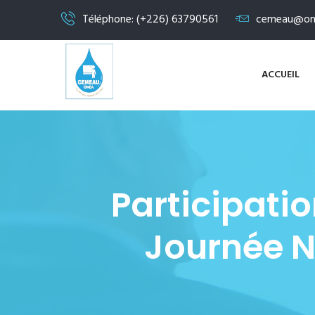
Téléphone: (+226) 63790561
cemeau@on
ACCUEIL
Participati
Journée N