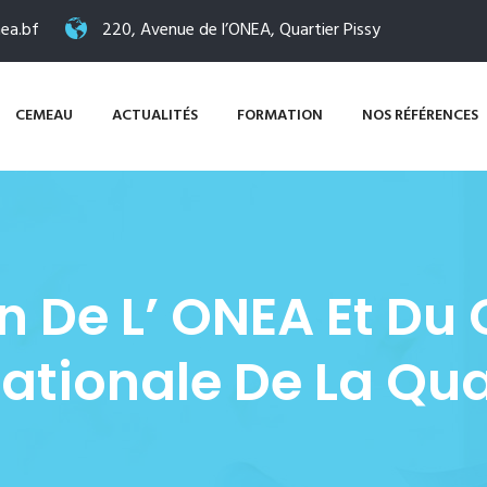
ea.bf
220, Avenue de l’ONEA, Quartier Pissy
CEMEAU
ACTUALITÉS
FORMATION
NOS RÉFÉRENCES
on De L’ ONEA Et Du
ationale De La Qua