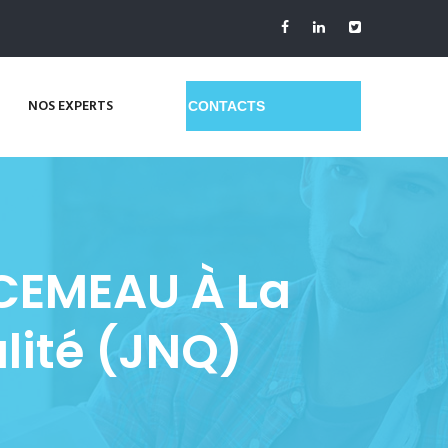
NOS EXPERTS
GET A QUOTE
 CEMEAU À La
lité (JNQ)