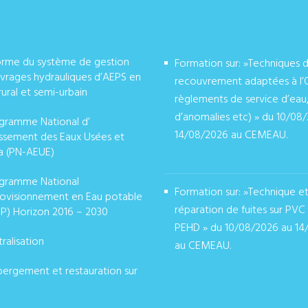
orme du système de gestion
Formation sur: »Techniques 
vrages hydrauliques d’AEPS en
recouvrement adaptées à l’
rural et semi-urbain
règlements de service d’eau
d’anomalies etc) » du 10/08
gramme National d’
14/08/2026 au CEMEAU.
issement des Eaux Usées et
a (PN-AEUE)
août 07, 2026
gramme National
Formation sur: »Technique e
ovisionnement en Eau potable
réparation de fuites sur PVC
P) Horizon 2016 – 2030
PEHD » du 10/08/2026 au 14
ralisation
au CEMEAU.
août 07, 2026
ergement et restauration sur