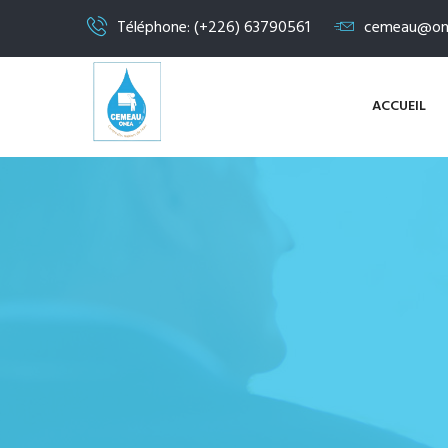
Téléphone: (+226) 63790561
cemeau@on
ACCUEIL