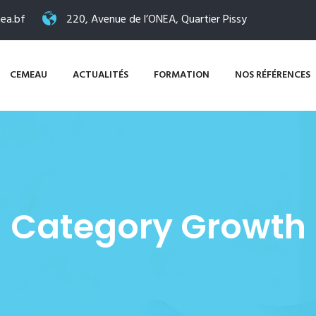
ea.bf
220, Avenue de l’ONEA, Quartier Pissy
CEMEAU
ACTUALITÉS
FORMATION
NOS RÉFÉRENCES
Category Growth