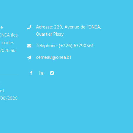
Adresse: 220, Avenue de l’ONEA,
de
Quartier Pissy
ONEA (les
, codes
Téléphone: (+226) 63790561
/2026 au
cemeau@onea.bf
t
 et
/08/2026