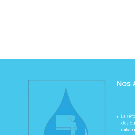
Nos 
La réf
des ou
milieu 