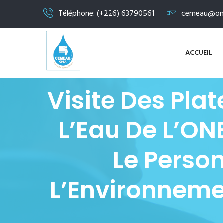
Téléphone: (+226) 63790561
cemeau@on
ACCUEIL
Visite Des Pla
L’Eau De L’ON
Le Person
L’Environneme