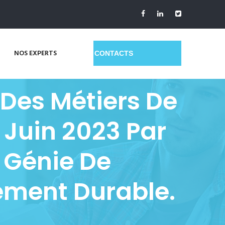
NOS EXPERTS
GET A QUOTE
 Des Métiers De
 Juin 2023 Par
e Génie De
ement Durable.