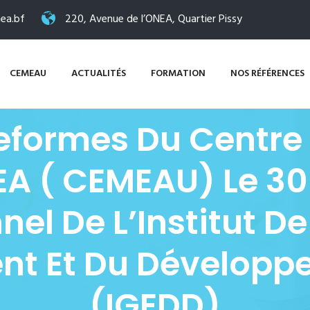
ea.bf
220, Avenue de l’ONEA, Quartier Pissy
CEMEAU
ACTUALITÉS
FORMATION
NOS RÉFÉRENCES
teformes Du Centre
EA ( CEMEAU) Le 30
nel De L’Institut D
nt Et Du Développ
(IGEDD)